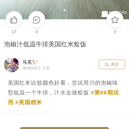
17
3
3
泡椒汁低温牛排美国红米烩饭
马克
关注
珊瑚咖啡厅 主厨
美国红米比较颜色好看，尝试用川的泡椒味
型低温一个牛排，汁水去做烩饭
#第98期试
用
#美国稻米